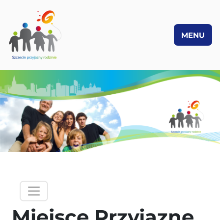
MENU
PRZEJDŹ DO TREŚCI
hamburgermenu - lewy panel
Miejsce Przyjazne