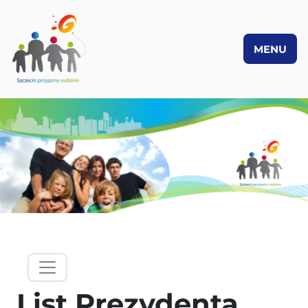
MENU
PRZEJDŹ DO TREŚCI
hamburgermenu - lewy panel
List Prezydenta