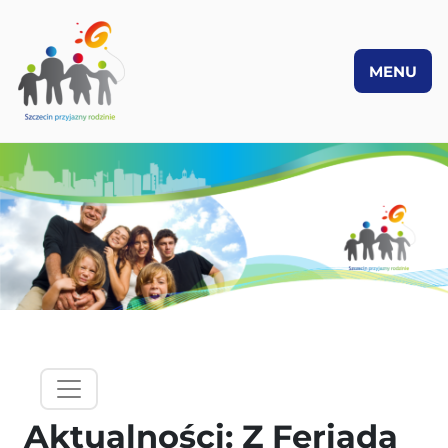
MENU
PRZEJDŹ DO TREŚCI
hamburgermenu - lewy panel
Aktualności: Z Feriadą