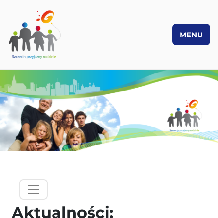
MENU
PRZEJDŹ DO TREŚCI
hamburgermenu - lewy panel
Aktualności: