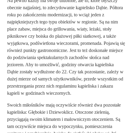
Na pewno każdy ma swoje ulubione, ale to, które błyszczy
obecnie najjaśniej, to zdecydowanie kąpielisko Dąbie. Półtora
roku po zakończeniu modernizacji, to wciąż jeden z
najpiękniejszych tego typu obiektów w regionie. Są na nim
place zabaw, miejsca do grillowania, wiaty, leżaki, stoły
piknikowe czy boiska do plażowej piłki siatkowej, a także
wyjątkowa, podświetlona wieczorami, promenada. Pojawią się
również punkty gastronomiczne. Jest to też doskonałe miejsce
do podziwiania spektakularnych zachodów słońca nad
jeziorem. Aby to umożliwić, godziny otwarcia kąpieliska
Dąbie zostały wydłużone do 22. Czy tak pozostanie, zależy w
dużej mierze od samych użytkowników, przede wszystkim od
przestrzegania przez nich regulaminu kąpieliska i zakazu
kąpieli w godzinach wieczornych.
Swoich miłośników mają oczywiście również dwa pozostałe
kąpieliska: Głębokie i Dziewoklicz. Otoczone zielenią,
przyciągają swoim klimatem i malowniczym otoczeniem. Są
tam oczywiście miejsca do wypoczynku, pomieszczenia