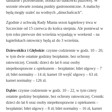
sanitarne i przebieralnie, boiska do siatkówki plażowej. W
sezonie otwarte zostaną punkty gastronomiczne. A maluchy
będą mogły szaleć na wodnych „dmuchańcach”.
Zgodnie z uchwałą Rady Miasta sezon kąpielowy trwa w
Szczecinie od 15 czerwca do końca sierpnia. Ale ponieważ w
tym roku pierwsze dni września wypadają w weekend – na
kąpieliskach ratownicy będą aż do 3 września.
Dziewoklicz i Głębokie
: czynne codziennie w godz. 10 – 20,
w tym dwie ostatnie godziny bezpłatnie, bez ochrony
ratowniczej. Cennik: dzieci do lat 6 oraz osoby
niepełnosprawne z opiekunem – bezpłatnie; bilet ulgowy – 7
zł; bilet normalny – 14 zł, karnet 10 wejść ulgowy – 63 zł;
karnet normalny – 126 zł.
Dąbie:
czynne codziennie w godz. 10 – 22, w tym cztery
ostatnie godziny bezpłatnie, bez ochrony ratowniczej. Cennik:
dzieci do lat 6 oraz osoby niepełnosprawne z opiekunem –
bezpłatnie; bilet ulgowy – 8 zł; bilet normalny – 16 zł, karnet