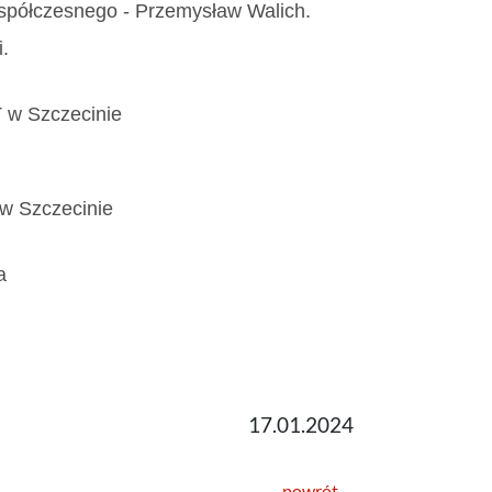
Współczesnego - Przemysław Walich.
i.
T w Szczecinie
 w Szczecinie
a
17.01.2024
powrót