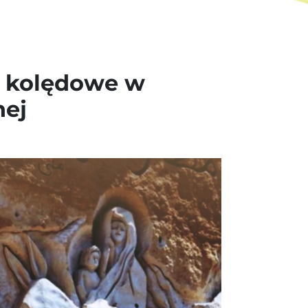
m kolędowe w
nej