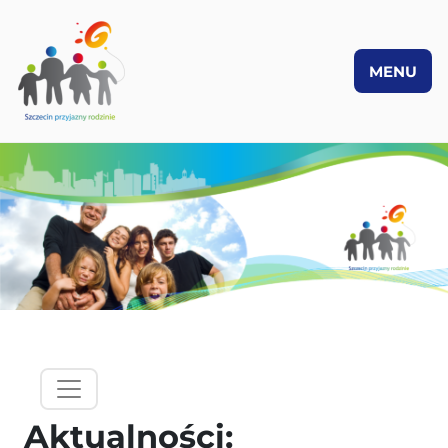
MENU
PRZEJDŹ DO TREŚCI
hamburgermenu - lewy panel
Aktualności: