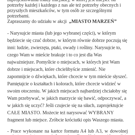
potrzeby każdej i każdego z nas ale też potrzeby obecnych i
przyszłych mieszkańców, w tym osób ze szczególnymi
potrzebami.
Zapraszamy do udziału w akcji
„MIASTO MARZEŃ”
- Narysujcie miasta (lub jego wybranej części), w którym
będziecie się czuć dobrze, w którym równie dobrze poczują się
inni: ludzie, zwierzęta, ptaki, owady i rośliny. Narysujcie to,
czego Wam w mieście brakuje i to co jest dla Was
najważniejsze. Pomyślcie o miejscach, w których jest Wam
dobrze i miejscach, które chcielibyście zmienić. Nie
zapomnijcie o dźwiękach, które chcecie w tym mieście słyszeć.
Pamiętajcie o kształtach i kolorach, które chcecie widzieć w
swoim otoczeniu. W jakich miejscach najbardziej chciałoby się
Wam przebywać, w jakich marzycie się bawić, odpoczywać, a
w jakich się uczyć? Jeśli czujecie się na siłach, zaprojektujcie
CAŁE MIASTO. Możecie też narysować WYBRANY
fragment lub miejsce. Zróbcie króciutki opis Waszego miasta.
- Prace wykonane na kartce formatu A4 lub A3, w dowolnej