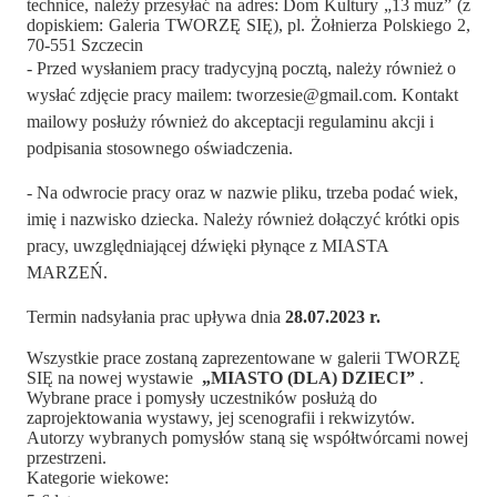
technice, należy przesyłać na adres: Dom Kultury „13 muz” (z
dopiskiem: Galeria TWORZĘ SIĘ), pl. Żołnierza Polskiego 2,
70-551 Szczecin
- Przed wysłaniem pracy tradycyjną pocztą, należy również o
wysłać zdjęcie pracy mailem: tworzesie@gmail.com. Kontakt
mailowy posłuży również do akceptacji regulaminu akcji i
podpisania stosownego oświadczenia.
- Na odwrocie pracy oraz w nazwie pliku, trzeba podać wiek,
imię i nazwisko dziecka. Należy również dołączyć krótki opis
pracy, uwzględniającej dźwięki płynące z MIASTA
MARZEŃ.
Termin nadsyłania prac upływa dnia
28.07.2023 r.
Wszystkie prace zostaną zaprezentowane w galerii TWORZĘ
SIĘ na nowej wystawie
„MIASTO (DLA) DZIECI”
.
Wybrane prace i pomysły uczestników posłużą do
zaprojektowania wystawy, jej scenografii i rekwizytów.
Autorzy wybranych pomysłów staną się współtwórcami nowej
przestrzeni.
Kategorie wiekowe: