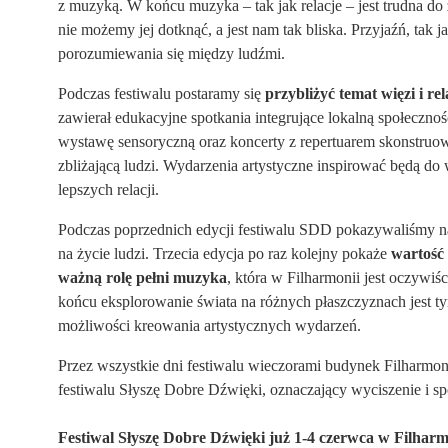
z muzyką. W końcu muzyka – tak jak relacje – jest trudna do 
nie możemy jej dotknąć, a jest nam tak bliska. Przyjaźń, tak 
porozumiewania się między ludźmi.
Podczas festiwalu postaramy się
przybliżyć temat więzi i re
zawierał edukacyjne spotkania integrujące lokalną społeczn
wystawę sensoryczną oraz koncerty z repertuarem skonstruo
zbliżającą ludzi. Wydarzenia artystyczne inspirować będą d
lepszych relacji.
Podczas poprzednich edycji festiwalu SDD pokazywaliśmy 
na życie ludzi. Trzecia edycja po raz kolejny pokaże
wartość
ważną rolę pełni muzyka
, która w Filharmonii jest oczywi
końcu eksplorowanie świata na różnych płaszczyznach jest tym
możliwości kreowania artystycznych wydarzeń.
Przez wszystkie dni festiwalu wieczorami budynek Filharmoni
festiwalu Słyszę Dobre Dźwięki, oznaczający wyciszenie i spo
Festiwal Słyszę Dobre Dźwięki już 1-4 czerwca w Filharm