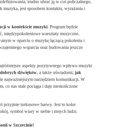
zdefiniowania, trudno ubrać ją w coś policzalnego,
jak muzyka, jest sposobem kontaktu, wyrażania i
lacji w kontekście muzyki
. Program będzie
ość, międzypokoleniowe warsztaty muzyczne,
wanym w oparciu o muzykę łączącą pokolenia i
o wzajemnego wsparcia oraz budowania jeszcze
najróżniejsze aspekty pozytywnego wpływu muzyki
 dobrych dźwięków
, a także uświadomi,
jak
ście najważniejszym narzędziem komunikacji. W
, co nas stale pociąga i daje nieskończone
i przyjmie turkusowe barwy. Jest to kolor
kój, symbol wiary w siebie i innych ludzi.
onii w Szczecinie!