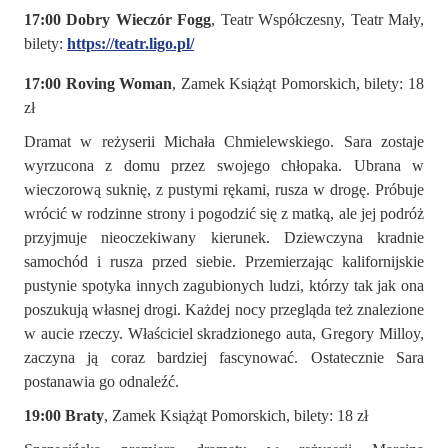
17:00 Dobry Wieczór Fogg
, Teatr Współczesny, Teatr Mały,
bilety:
https://teatr.ligo.pl/
17:00 Roving Woman
, Zamek Książąt Pomorskich, bilety: 18
zł
Dramat w reżyserii Michała Chmielewskiego. Sara zostaje
wyrzucona z domu przez swojego chłopaka. Ubrana w
wieczorową suknię, z pustymi rękami, rusza w drogę. Próbuje
wrócić w rodzinne strony i pogodzić się z matką, ale jej podróż
przyjmuje nieoczekiwany kierunek. Dziewczyna kradnie
samochód i rusza przed siebie. Przemierzając kalifornijskie
pustynie spotyka innych zagubionych ludzi, którzy tak jak ona
poszukują własnej drogi. Każdej nocy przegląda też znalezione
w aucie rzeczy. Właściciel skradzionego auta, Gregory Milloy,
zaczyna ją coraz bardziej fascynować. Ostatecznie Sara
postanawia go odnaleźć.
19:00 Braty
, Zamek Książąt Pomorskich, bilety: 18 zł