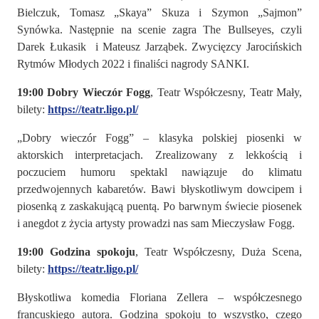
Bielczuk, Tomasz „Skaya” Skuza i Szymon „Sajmon”
Synówka. Następnie na scenie zagra The Bullseyes, czyli
Darek Łukasik i Mateusz Jarząbek. Zwycięzcy Jarocińskich
Rytmów Młodych 2022 i finaliści nagrody SANKI.
19:00 Dobry Wieczór Fogg
, Teatr Współczesny, Teatr Mały,
bilety:
https://teatr.ligo.pl/
„Dobry wieczór Fogg” – klasyka polskiej piosenki w
aktorskich interpretacjach. Zrealizowany z lekkością i
poczuciem humoru spektakl nawiązuje do klimatu
przedwojennych kabaretów. Bawi błyskotliwym dowcipem i
piosenką z zaskakującą puentą. Po barwnym świecie piosenek
i anegdot z życia artysty prowadzi nas sam Mieczysław Fogg.
19:00 Godzina spokoju
, Teatr Współczesny, Duża Scena,
bilety:
https://teatr.ligo.pl/
Błyskotliwa komedia Floriana Zellera – współczesnego
francuskiego autora. Godzina spokoju to wszystko, czego