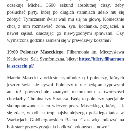
oczekuje Michel. 3600 sekund absolutnej ciszy, żeby
posłuchać płyty, którą po długich staraniach udało mu się
zdobyć. Tymczasem świat wali mu się na głowę. Koniecznie
chcą z nim rozmawiać: żona, syn, kochanka, przyjaciel, a
nawet sąsiad, osaczając go niewygodnymi sprawami. Czy
wymarzona godzina zamieni się w prawdziwy koszmar?
19:00 Polonezy Maseckiego,
Filharmonia im. Mieczysława
Karłowicza, Sala Symfoniczna, bilety:
https://bilety.filharmon
ia.szczecin.pl/
Marcin Masecki z orkiestrą symfoniczną i polonezy, których
jeszcze świat nie słyszał. Polonezy te nie będą ani typowymi
ani też powszechnie znanymi melomanom z twórczości
chociażby Chopina czy Straussa. Będą to polonezy specjalnie
skomponowane na ten wieczór przez Maseckiego, który, jak
się zdaje, wpadł na trop najsłynniejszego polskiego tańca w
Wariacjach Goldbergowskich Bacha. Czas więc odłożyć na
bok stare przyzwyczajenia i odkryć poloneza na nowo!