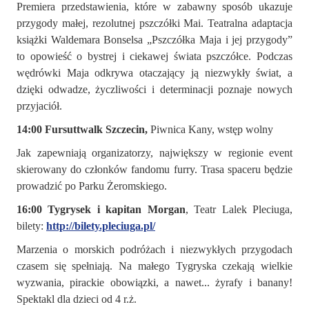
Premiera przedstawienia, które w zabawny sposób ukazuje
przygody małej, rezolutnej pszczółki Mai. Teatralna adaptacja
książki Waldemara Bonselsa „Pszczółka Maja i jej przygody”
to opowieść o bystrej i ciekawej świata pszczółce. Podczas
wędrówki Maja odkrywa otaczający ją niezwykły świat, a
dzięki odwadze, życzliwości i determinacji poznaje nowych
przyjaciół.
14:00 Fursuttwalk Szczecin,
Piwnica Kany, wstęp wolny
Jak zapewniają organizatorzy, największy w regionie event
skierowany do członków fandomu furry. Trasa spaceru będzie
prowadzić po Parku Żeromskiego.
16:00 Tygrysek i kapitan Morgan
, Teatr Lalek Pleciuga,
bilety:
http://bilety.pleciuga.pl/
Marzenia o morskich podróżach i niezwykłych przygodach
czasem się spełniają. Na małego Tygryska czekają wielkie
wyzwania, pirackie obowiązki, a nawet... żyrafy i banany!
Spektakl dla dzieci od 4 r.ż.