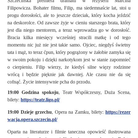
Szczecińska premiera dramatu w reżyserii Marcina
Filipowicza. Bohater filmu, Filip, ma siedemnaście lat, stoi u
progu dorosłości, ale to jeszcze dzieciak, który kocha jeździć
na deskorolce. Od zawsze żyje w cieniu starszego brata, który
jest dla niego mentorem, a teraz wprowadza go w dorosłość.
Bracia kilka miesięcy wcześniej stracili matkę i od tego
momentu nic już nie jest takie samo. Ojciec, niegdyś świetny
tata i mąż, to teraz ćpun, który pogrążony w żałobie zamyka się
w swoim pokoju i dzięki narkotykom jest w stanie zapomnieć
o cierpieniu. Filip wierzy, że kiedyś silne więzy rodzinne
wrócą i będzie pięknie jak dawniej. Ale czasu nie da się
cofnąć. Życie intensywnie pcha do przodu.
19:00 Godzina spokoju
, Teatr Współczesny, Duża Scena,
bilety:
https://teatr.ligo.pl/
19:00 Dzieje grzechu
, Opera na Zamku, bilety:
https://rezer
wacja.opera.szczecin.pl/
Oparta na literaturze i filmie taneczna opowieść ilustrowana