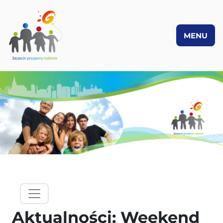
MENU
PRZEJDŹ DO TREŚCI
hamburgermenu - lewy panel
Aktualności: Weekend