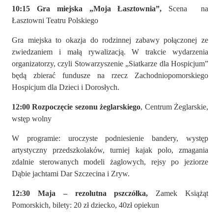
10:15
Gra miejska „Moja Łasztownia”,
Scena na
Łasztowni Teatru Polskiego
Gra miejska to okazja do rodzinnej zabawy połączonej ze
zwiedzaniem i małą rywalizacją. W trakcie wydarzenia
organizatorzy, czyli Stowarzyszenie „Siatkarze dla Hospicjum”
będą zbierać fundusze na rzecz Zachodniopomorskiego
Hospicjum dla Dzieci i Dorosłych.
12:00 Rozpoczęcie sezonu żeglarskiego
, Centrum Żeglarskie,
wstęp wolny
W programie: uroczyste podniesienie bandery, występ
artystyczny przedszkolaków, turniej kajak polo, zmagania
zdalnie sterowanych modeli żaglowych, rejsy po jeziorze
Dąbie jachtami Dar Szczecina i Zryw.
12:30 Maja – rezolutna pszczółka,
Zamek Książąt
Pomorskich, bilety: 20 zł dziecko, 40zł opiekun