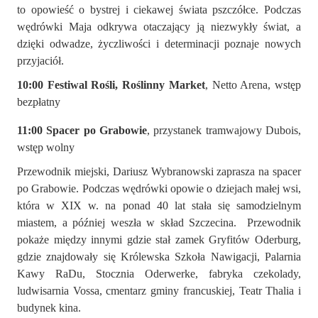
to opowieść o bystrej i ciekawej świata pszczółce. Podczas
wędrówki Maja odkrywa otaczający ją niezwykły świat, a
dzięki odwadze, życzliwości i determinacji poznaje nowych
przyjaciół.
10:00 Festiwal Rośli, Roślinny Market
, Netto Arena, wstęp
bezpłatny
11:00 Spacer po Grabowie
, przystanek tramwajowy Dubois,
wstęp wolny
Przewodnik miejski, Dariusz Wybranowski zaprasza na spacer
po Grabowie. Podczas wędrówki opowie o dziejach małej wsi,
która w XIX w. na ponad 40 lat stała się samodzielnym
miastem, a później weszła w skład Szczecina. Przewodnik
pokaże między innymi gdzie stał zamek Gryfitów Oderburg,
gdzie znajdowały się Królewska Szkoła Nawigacji, Palarnia
Kawy RaDu, Stocznia Oderwerke, fabryka czekolady,
ludwisarnia Vossa, cmentarz gminy francuskiej, Teatr Thalia i
budynek kina.