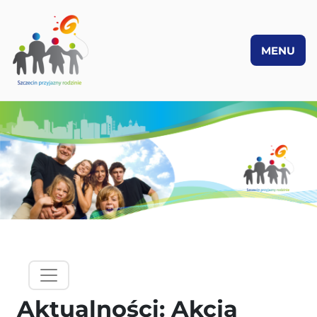
MENU
PRZEJDŹ DO TREŚCI
hamburgermenu - lewy panel
Aktualności: Akcja