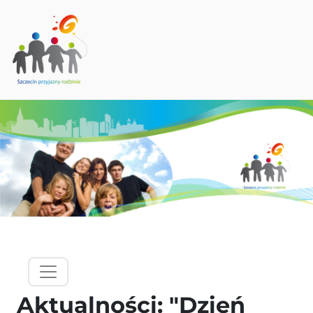
PRZEJDŹ DO TREŚCI
hamburgermenu - lewy panel
Aktualności: "Dzień