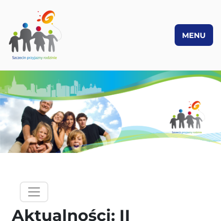
MENU
PRZEJDŹ DO TREŚCI
hamburgermenu - lewy panel
Aktualności: II