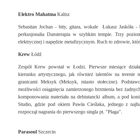
Elektro Mahatma
Kalisz
Sebastian Jochan - bity, gitara, wokale Łukasz Jaskóła -
perkusjonalia Dansterapia w szybkim tempie. Trzy poziomy
elektrycznej i napędzie metafizycznym. Ruch to zdrowie, któ
Krew
Łódź
Zespół Krew powstał w Łodzi. Pierwsze miesiące działa
kierunku artystycznego, jak również talentów na terenie n
granicami Meksyk (Meksyk, miasto stołeczne). Podstaw
możliwości osiągnięcia zamierzonego brzmienia bez żadn
komponowania materiału na debiutancki album, a pod koni
Studio, gdzie pod okiem Pawła Cieślaka, jednego z najb
rozpoczął nagrania do pierwszego singla pt. "Plaga".
Parasoul
Szczecin