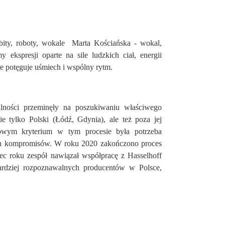
 bity, roboty, wokale Marta Kościańska - wokal,
 ekspresji oparte na sile ludzkich ciał, energii
re potęguje uśmiech i wspólny rytm.
lności przeminęły na poszukiwaniu właściwego
ie tylko Polski (Łódź, Gdynia), ale też poza jej
owym kryterium w tym procesie była potrzeba
ych kompromisów. W roku 2020 zakończono proces
ec roku zespół nawiązał współpracę z Hasselhoff
ardziej rozpoznawalnych producentów w Polsce,