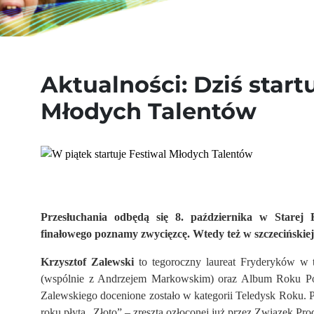
Aktualności: Dziś start
Młodych Talentów
Przesłuchania odbędą się 8. października w Starej 
finałowego poznamy zwycięzcę. Wtedy też w szczecińskiej
Krzysztof Zalewski
to tegoroczny laureat Fryderyków w 
(wspólnie z Andrzejem Markowskim) oraz Album Roku Po
Zalewskiego docenione zostało w kategorii Teledysk Roku.
roku płyta „Złoto” – zresztą ozłoconej już przez Związek P