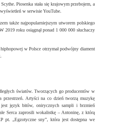
Scythe. Piosenka stała się krajowym przebojem, a
 wyświetleń w serwisie YouTube.
razem także najpopularniejszym utworem polskiego
. W 2019 roku osiągnął ponad 1 000 000 słuchaczy
y hiphopowej w Polsce otrzymał podwójny diament
.
 odległych światów. Tworzących go producentów w
a przestrzeń. Artyści na co dzień tworzą muzykę
est język bitów, onirycznych sampli i brzmień
e Serca zaprosili wokalistkę – Antoninę, z którą
EP pt. „Egzotyczne sny”, która jest dostępna we