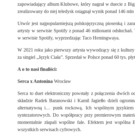
zapowiadający album Klubowe, który nagrał w duecie z Big 
zrealizowany do niej teledysk osiągnął wynik ponad 146 mln
Utwór jest najpopularniejszą polskojęzyczną piosenką i za
artysty w serwisie Spotify z ponad 46 milionami odsłuchań
w serwisie Spotify, wyprzedzając Taco Hemingwaya.
W 2021 roku jako pierwszy artysta wywodzący się z kultur
za singiel „Język Ciała”. Sprzedał w Polsce ponad 60 tys. płyt
A o to nasi finaliści:
Serca x Antonina
Wrocław
Serca to duet elektroniczny powstały z połączenia dwóch
składzie Radek Baranowski i Kamil Jagiełło dzieli ogromn
alternatywną i… punk rockową. Ich wspólnym językiem j
syntezatorowych. Do współpracy przy premierowym material
momentalnie złapali wspólne fale. Efektem jest wspólna 
wszystkich serwisach cyfrowych.