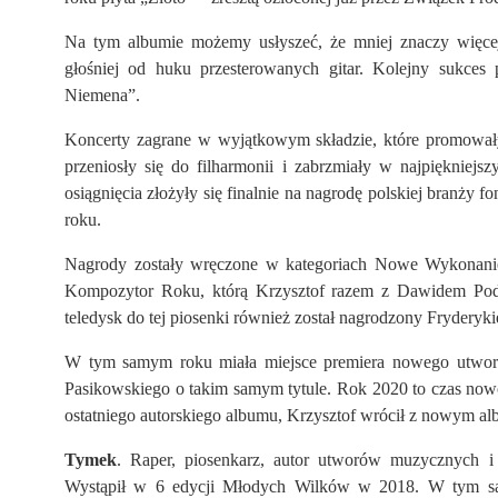
Na tym albumie możemy usłyszeć, że mniej znaczy więcej,
głośniej od huku przesterowanych gitar. Kolejny sukces 
Niemena”.
Koncerty zagrane w wyjątkowym składzie, które promowa
przeniosły się do filharmonii i zabrzmiały w najpiękniej
osiągnięcia złożyły się finalnie na nagrodę polskiej branży
roku.
Nagrody zostały wręczone w kategoriach Nowe Wykonanie
Kompozytor Roku, którą Krzysztof razem z Dawidem Pods
teledysk do tej piosenki również został nagrodzony Fryderyk
W tym samym roku miała miejsce premiera nowego utworu
Pasikowskiego o takim samym tytule. Rok 2020 to czas nowoś
ostatniego autorskiego albumu, Krzysztof wrócił z nowym a
Tymek
. Raper, piosenkarz, autor utworów muzycznych i
Wystąpił w 6 edycji Młodych Wilków w 2018. W tym samy