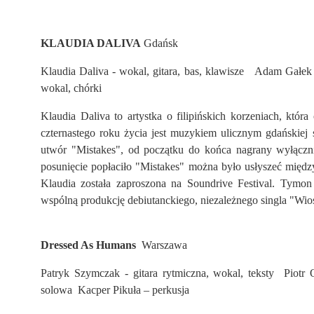
KLAUDIA DALIVA
Gdańsk
Klaudia Daliva - wokal, gitara, bas, klawisze Adam Gałek
wokal, chórki
Klaudia Daliva to artystka o filipińskich korzeniach, kt
czternastego roku życia jest muzykiem ulicznym gdańskiej s
utwór "Mistakes", od początku do końca nagrany wyłącz
posunięcie popłaciło "Mistakes" można było usłyszeć międ
Klaudia została zaproszona na Soundrive Festival. Tymon
wspólną produkcję debiutanckiego, niezależnego singla "Wio
Dressed As Humans
Warszawa
Patryk Szymczak - gitara rytmiczna, wokal, teksty Piotr
solowa Kacper Pikuła – perkusja