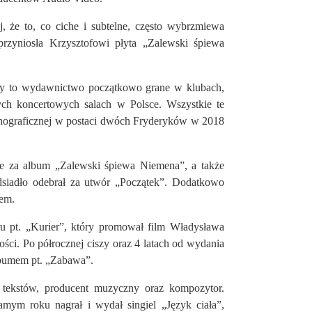
 że to, co ciche i subtelne, często wybrzmiewa
przyniosła Krzysztofowi płyta „Zalewski śpiewa
ły to wydawnictwo początkowo grane w klubach,
szych koncertowych salach w Polsce. Wszystkie te
 fonograficznej w postaci dwóch Fryderyków w 2018
 za album „Zalewski śpiewa Niemena”, a także
iadło odebrał za utwór „Początek”. Dodatkowo
iem.
 pt. „Kurier”, który promował film Władysława
ci. Po półrocznej ciszy oraz 4 latach od wydania
lbumem pt. „Zabawa”.
 tekstów, producent muzyczny oraz kompozytor.
m roku nagrał i wydał singiel „Język ciała”,