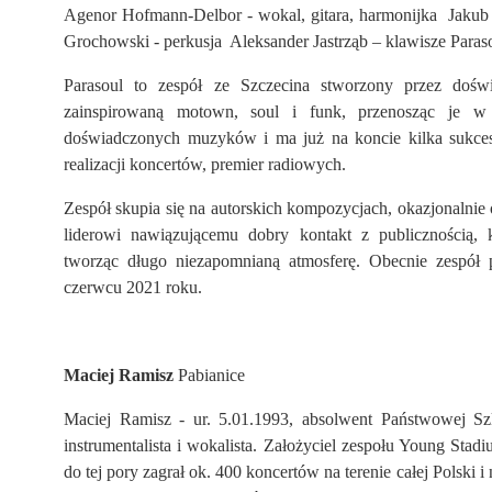
Agenor Hofmann-Delbor - wokal, gitara, harmonijka Jakub 
Grochowski - perkusja Aleksander Jastrząb – klawisze Paraso
Parasoul to zespół ze Szczecina stworzony przez doś
zainspirowaną motown, soul i funk, przenosząc je w
doświadczonych muzyków i ma już na koncie kilka sukces
realizacji koncertów, premier radiowych.
Zespół skupia się na autorskich kompozycjach, okazjonalni
liderowi nawiązującemu dobry kontakt z publicznością, k
tworząc długo niezapomnianą atmosferę. Obecnie zespół
czerwcu 2021 roku.
Maciej Ramisz
Pabianice
Maciej Ramisz - ur. 5.01.1993, absolwent Państwowej Szk
instrumentalista i wokalista. Założyciel zespołu Young Sta
do tej pory zagrał ok. 400 koncertów na terenie całej Polski i