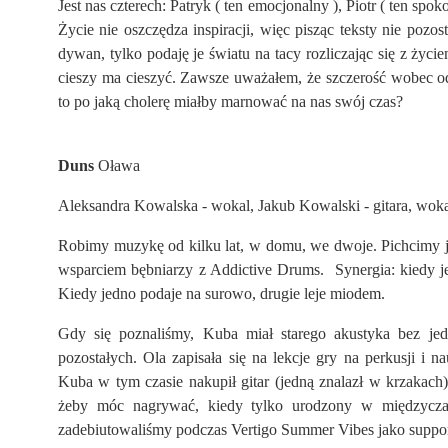
Jest nas czterech: Patryk ( ten emocjonalny ), Piotr ( ten spo
Życie nie oszczędza inspiracji, więc pisząc teksty nie pozo
dywan, tylko podaję je światu na tacy rozliczając się z ży
cieszy ma cieszyć. Zawsze uważałem, że szczerość wobec odb
to po jaką cholerę miałby marnować na nas swój czas?
Duns
Oława
Aleksandra Kowalska - wokal, Jakub Kowalski - gitara, wok
Robimy muzykę od kilku lat, w domu, we dwoje. Pichcimy ją
wsparciem bębniarzy z Addictive Drums. Synergia: kiedy j
Kiedy jedno podaje na surowo, drugie leje miodem.
Gdy się poznaliśmy, Kuba miał starego akustyka bez jedn
pozostałych. Ola zapisała się na lekcje gry na perkusji i na
Kuba w tym czasie nakupił gitar (jedną znalazł w krzakach) 
żeby móc nagrywać, kiedy tylko urodzony w międzycza
zadebiutowaliśmy podczas Vertigo Summer Vibes jako suppor