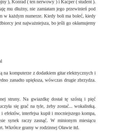
kojny ), Konrad ( ten nerwowy ) i Kacper ( student ).
staję mu dłużny, nie zamiatam jego przewinień pod
ciem w każdym numerze. Kiedy boli ma boleć, kiedy
iorcy jest najważniejsza, bo jeśli go okłamujemy
al
 na komputerze z dodatkiem gitar elektrycznych i
edno zanadto upiększa, wówczas drugie zbrzydza.
ej struny. Na gwiazdkę dostał tę szóstą i pięć
uczyła się grać na tyle, żeby zostać... wokalistką.
i efektów, interfejsa kupił i mocniejszego kompa,
sie synek raczy zasnąć. W minionym miesiącu
t. Wkrótce gramy w rodzinnej Oławie itd.