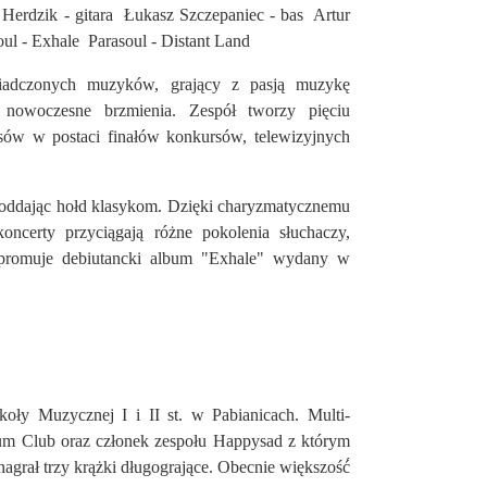
Herdzik - gitara Łukasz Szczepaniec - bas Artur
ul - Exhale Parasoul - Distant Land
wiadczonych muzyków, grający z pasją muzykę
 nowoczesne brzmienia. Zespół tworzy pięciu
ów w postaci finałów konkursów, telewizyjnych
e oddając hołd klasykom. Dzięki charyzmatycznemu
oncerty przyciągają różne pokolenia słuchaczy,
 promuje debiutancki album "Exhale" wydany w
oły Muzycznej I i II st. w Pabianicach. Multi-
dium Club oraz członek zespołu Happysad z którym
 nagrał trzy krążki długogrające. Obecnie większość́