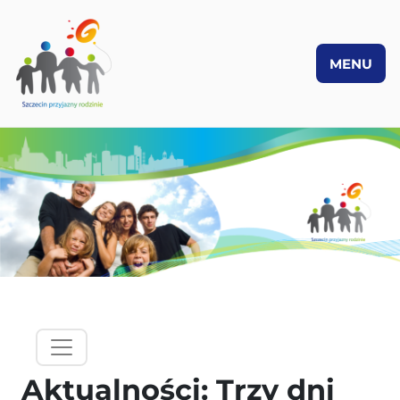
MENU
PRZEJDŹ DO TREŚCI
hamburgermenu - lewy panel
Aktualności: Trzy dni